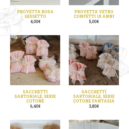
PROVETTA ROSA
PROVETTA VETRO
GESSETTO
CONFETTI 18 ANNI
4,00
€
5,00
€
SACCHETTI
SACCHETTI
SARTORIALE, SERIE
SARTORIALE, SERIE
COTONE
COTONE FANTASIA
6,40
€
3,80
€