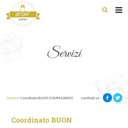
Servizi
condividi su:
Home
»
Coordinato BUON COMPLEANNO
Coordinato BUON