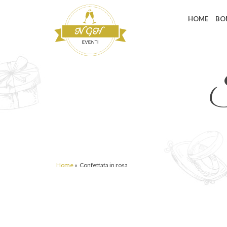
HOME
BO
S
Home
»
Confettata in rosa