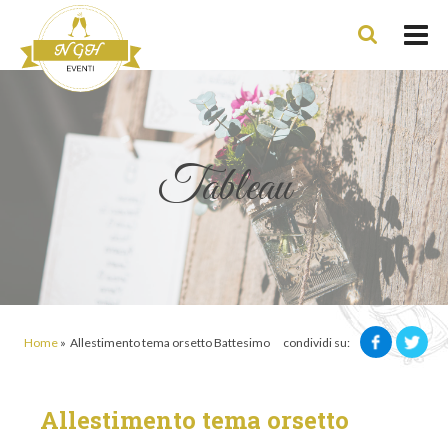
Tableau
condividi su:
Home
»
Allestimento tema orsetto Battesimo
Allestimento tema orsetto